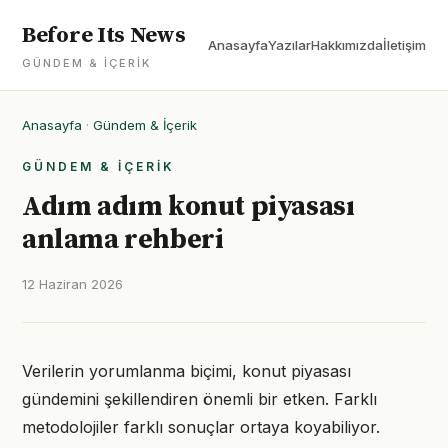
Before Its News
Anasayfa
Yazılar
Hakkımızda
İletişim
GÜNDEM & İÇERIK
Anasayfa
·
Gündem & İçerik
GÜNDEM & İÇERIK
Adım adım konut piyasası
anlama rehberi
12 Haziran 2026
Verilerin yorumlanma biçimi, konut piyasası
gündemini şekillendiren önemli bir etken. Farklı
metodolojiler farklı sonuçlar ortaya koyabiliyor.